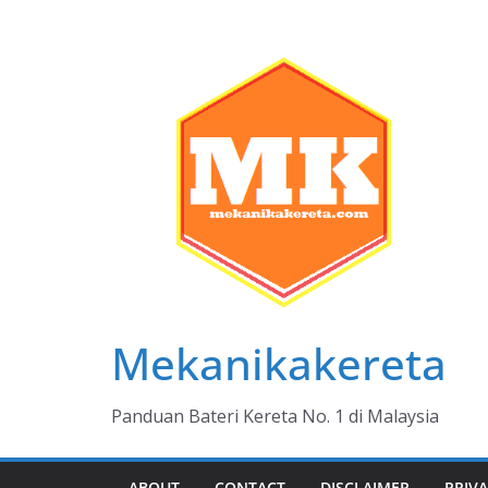
Skip
to
content
Mekanikakereta
Panduan Bateri Kereta No. 1 di Malaysia
ABOUT
CONTACT
DISCLAIMER
PRIVA