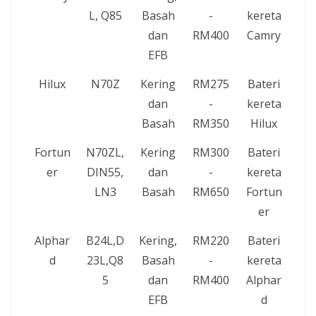
L, Q85
Basah
-
kereta
dan
RM400
Camry
EFB
Hilux
N70Z
Kering
RM275
Bateri
dan
-
kereta
Basah
RM350
Hilux
Fortun
N70ZL,
Kering
RM300
Bateri
er
DIN55,
dan
-
kereta
LN3
Basah
RM650
Fortun
er
Alphar
B24L,D
Kering,
RM220
Bateri
d
23L,Q8
Basah
-
kereta
5
dan
RM400
Alphar
EFB
d