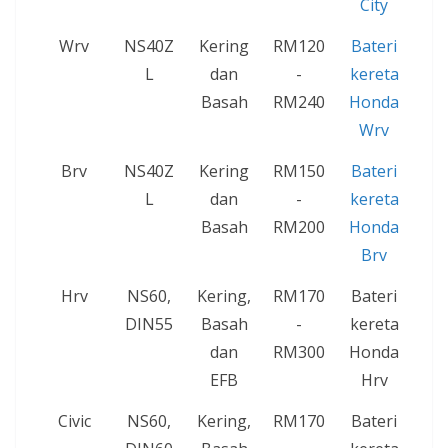
City
Wrv
NS40Z
Kering
RM120
Bateri
L
dan
-
kereta
Basah
RM240
Honda
Wrv
Brv
NS40Z
Kering
RM150
Bateri
L
dan
-
kereta
Basah
RM200
Honda
Brv
Hrv
NS60,
Kering,
RM170
Bateri
DIN55
Basah
-
kereta
dan
RM300
Honda
EFB
Hrv
Civic
NS60,
Kering,
RM170
Bateri