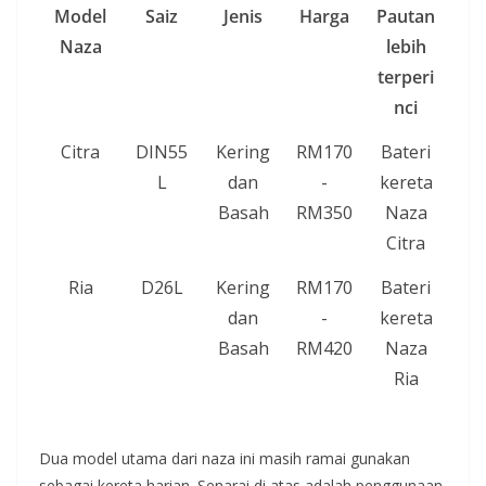
Model
Saiz
Jenis
Harga
Pautan
Naza
lebih
terperi
nci
Citra
DIN55
Kering
RM170
Bateri
L
dan
-
kereta
Basah
RM350
Naza
Citra
Ria
D26L
Kering
RM170
Bateri
dan
-
kereta
Basah
RM420
Naza
Ria
Dua model utama dari naza ini masih ramai gunakan
sebagai kereta harian. Senarai di atas adalah penggunaan