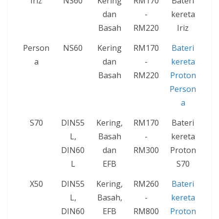
Iriz
NS60
Kering
RM170
Bateri
dan
-
kereta
Basah
RM220
Iriz
Person
NS60
Kering
RM170
Bateri
a
dan
-
kereta
Basah
RM220
Proton
Person
a
S70
DIN55
Kering,
RM170
Bateri
L,
Basah
-
kereta
DIN60
dan
RM300
Proton
L
EFB
S70
X50
DIN55
Kering,
RM260
Bateri
L,
Basah,
-
kereta
DIN60
EFB
RM800
Proton