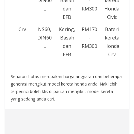
DIN60
Basah
-
kereta
L
dan
RM300
Honda
EFB
Civic
Crv
NS60,
Kering,
RM170
Bateri
DIN60
Basah
-
kereta
L
dan
RM300
Honda
EFB
Crv
Senarai di atas merupakan harga anggaran dari beberapa
generasi mengikut model kereta honda anda. Nak lebih
terperinci boleh klik di pautan mengikut model kereta
yang sedang anda cari.