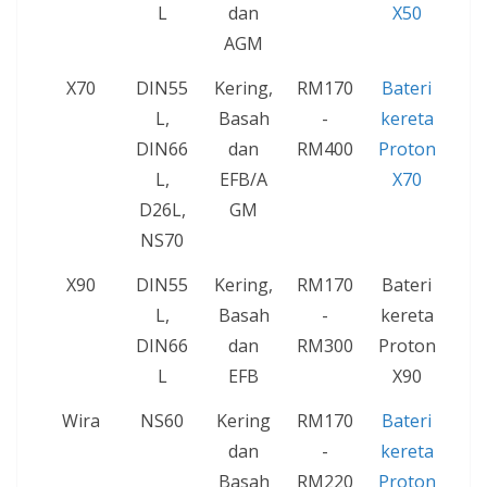
L
dan
X50
AGM
X70
DIN55
Kering,
RM170
Bateri
L,
Basah
-
kereta
DIN66
dan
RM400
Proton
L,
EFB/A
X70
D26L,
GM
NS70
X90
DIN55
Kering,
RM170
Bateri
L,
Basah
-
kereta
DIN66
dan
RM300
Proton
L
EFB
X90
Wira
NS60
Kering
RM170
Bateri
dan
-
kereta
Basah
RM220
Proton