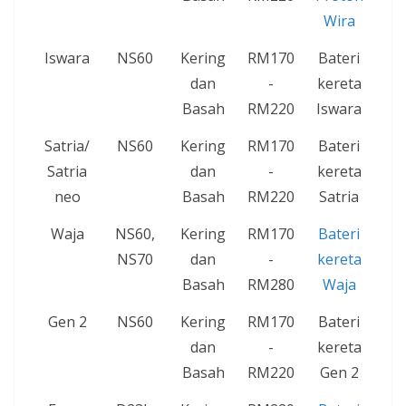
Wira
Iswara
NS60
Kering
RM170
Bateri
dan
-
kereta
Basah
RM220
Iswara
Satria/
NS60
Kering
RM170
Bateri
Satria
dan
-
kereta
neo
Basah
RM220
Satria
Waja
NS60,
Kering
RM170
Bateri
NS70
dan
-
kereta
Basah
RM280
Waja
Gen 2
NS60
Kering
RM170
Bateri
dan
-
kereta
Basah
RM220
Gen 2