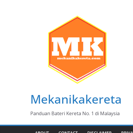
Skip
to
content
Mekanikakereta
Panduan Bateri Kereta No. 1 di Malaysia
ABOUT
CONTACT
DISCLAIMER
PRIVA