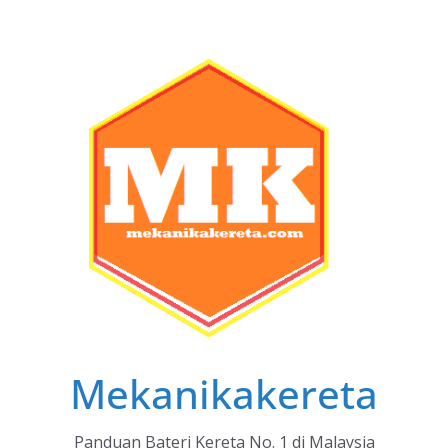
Skip
to
content
Mekanikakereta
Panduan Bateri Kereta No. 1 di Malaysia