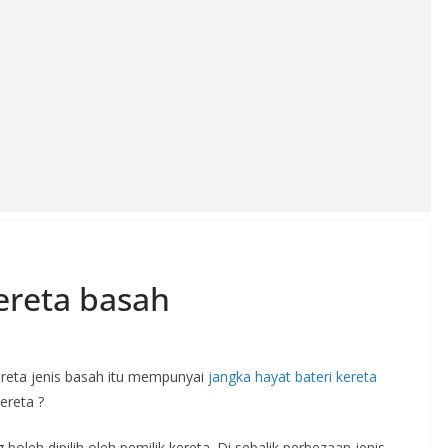
ereta basah
kereta jenis basah itu mempunyai
jangka hayat bateri kereta
ereta ?
boleh dipilih oleh pemilik kereta. Di sebalik perbezaan jenis